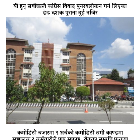
यी हुन् सर्वोच्चले कांग्रेस विवाद पुनरवलोकन गर्न लिएका
डेढ दशक पुराना दुई नजिर
कमोडिटी बजारमा ९ अर्बको कमोडिटी ठगी काण्डमा
सञ्चालक र कर्मचारीले पाए सफाइ, रोक्का सम्पत्ति फुकुवा